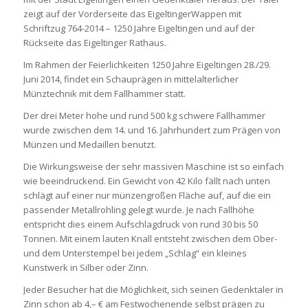
zeigt auf der Vorderseite das EigeltingerWappen mit
Schriftzug 764-2014 – 1250 Jahre Eigeltingen und auf der
Rückseite das Eigeltinger Rathaus.
Im Rahmen der Feierlichkeiten 1250 Jahre Eigeltingen 28./29.
Juni 2014, findet ein Schauprägen in mittelalterlicher
Münztechnik mit dem Fallhammer statt.
Der drei Meter hohe und rund 500 kg schwere Fallhammer
wurde zwischen dem 14. und 16. Jahrhundert zum Prägen von
Münzen und Medaillen benutzt.
Die Wirkungsweise der sehr massiven Maschine ist so einfach
wie beeindruckend. Ein Gewicht von 42 Kilo fällt nach unten
schlägt auf einer nur münzengroßen Fläche auf, auf die ein
passender Metallrohling gelegt wurde. Je nach Fallhöhe
entspricht dies einem Aufschlagdruck von rund 30 bis 50
Tonnen. Mit einem lauten Knall entsteht zwischen dem Ober-
und dem Unterstempel bei jedem „Schlag“ ein kleines
Kunstwerk in Silber oder Zinn.
Jeder Besucher hat die Möglichkeit, sich seinen Gedenktaler in
Zinn schon ab 4,– € am Festwochenende selbst prägen zu